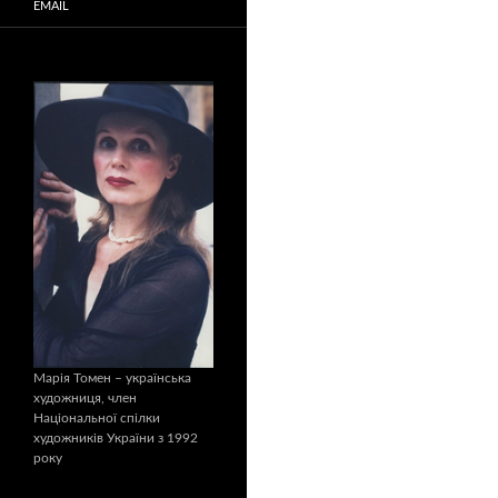
EMAIL
Марія Томен – українська
художниця, член
Національної спілки
художників України з 1992
року