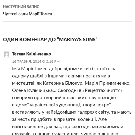
записам
НАСТУПНИЙ ЗАПИС
Чуттєві сади Марії Томен
ОДИН КОМЕНТАР ДО “MARIYA’S SUNS”
Тетяна Каілінченко
16 ТРАВНЯ, 2014 О 5:16 PM
Ім’я Марії Томен добре відоме в світі і стоїть на
одному щаблі з іншими такими постатями в
мистецтві, як Катерина Білокур, Марія Приймаченко,
Олена Кульчицька… Сьогодні в «Рецептах життя»
говорили про творчий шлях і життєву позицію
відомої української художниці, твори котрої
виставляють у найвідоміших галереях світу, та мають
за честь придбати в приватні колекції. Але
найголовніше для нас, що сьогодні ми знайомили
слухачів з нашою сучасницею, чудовою жінкою,