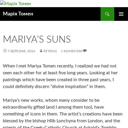
Пошук
Марія Томен
ПЕРЕЙТИ
ГОЛОВ
ДО
МЕНЮ
КОНТЕНТУ
MARIYA’S SUNS
7 БЕРЕЗНЯ, 2014
PETROG
1 КОМЕНТАР
When I met Mariya Tomen recently, I realized we had not
seen each other for at least five long years. Looking at her
paintings which have been created in three past years, I
could definitely discern “divine inspiration” in them.
Mariya’s new works, whom many consider to be
extraordinarily gifted (and I among them too), have
something of icons in them. The artist’s creations have been
blessed by the bishop Hlib Lonchyna from London, and the
priests of the Greek-Catholic Church at Askold’s Tomblin