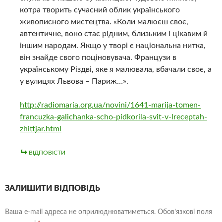
котра творить сучасний облик українського
живописного мистецтва. «Коли малюєш своє,
автентичне, воно стає рідним, близьким і цікавим й
іншим народам. Якщо у творі є національна нитка,
він знайде свого поціновувача. Французи в
українському Різдві, яке я малювала, вбачали своє, а
у вулицях Львова – Париж…».
http://radiomaria.org.ua/novini/1641-marija-tomen-
francuzka-galichanka-scho-pidkorila-svit-v-lreceptah-
zhittjar.html
ВІДПОВІСТИ
ЗАЛИШИТИ ВІДПОВІДЬ
Ваша e-mail адреса не оприлюднюватиметься.
Обов’язкові поля